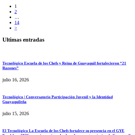
1
2
…
14
>
Ultimas entradas
Tecnológico Escuela de los Chefs y Reina de Guayaquil fortalecieron “21
Razones”
julio 16, 2026
Tecnológico | Conversatorio Participación Juvenil y la Identidad
Guayaquileña
julio 15, 2026
El Tecnológico La Escuela de los Chefs fortalece su presencia en el GYE