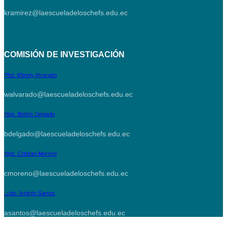
kramirez@laescueladeloschefs.edu.ec
COMISIÓN DE INVESTIGACIÓN
Phd. Wendy Alvarado
walvarado@laescueladeloschefs.edu.ec
Mgs. Belém Delgado
bdelgado@laescueladeloschefs.edu.ec
Mgs. Cristian Moreno
cmoreno@laescueladeloschefs.edu.ec
Lcdo. Andrés Santos
asantos@laescueladeloschefs.edu.ec