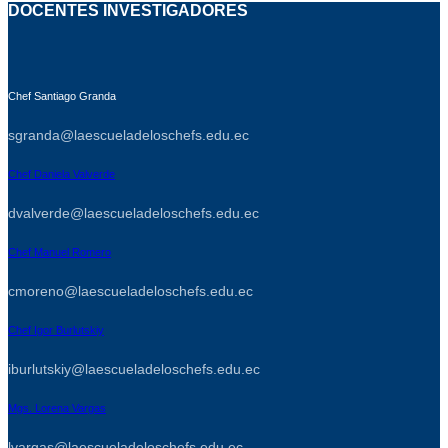
DOCENTES INVESTIGADORES
Chef Santiago Granda
sgranda@laescueladeloschefs.edu.ec
Chef Daniela Valverde
dvalverde@laescueladeloschefs.edu.ec
Chef Manuel Romero
cmoreno@laescueladeloschefs.edu.ec
Chef Igor Burlutskiy
iburlutskiy@laescueladeloschefs.edu.ec
Mgs. Lorena Vargas
lvargas@laescueladeloschefs.edu.ec