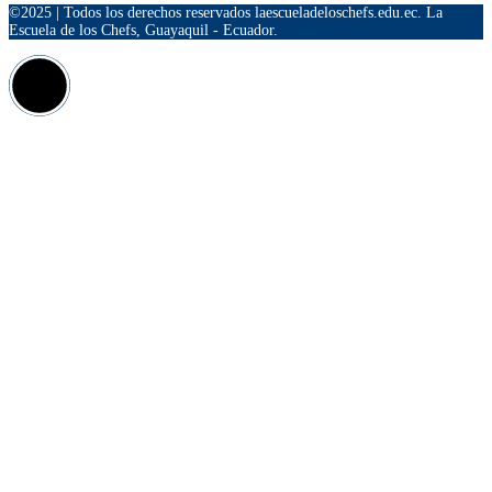
©2025 | Todos los derechos reservados laescueladeloschefs.edu.ec. La
Escuela de los Chefs, Guayaquil - Ecuador.