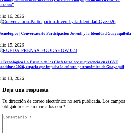
azones”
ulio 16, 2026
ecnológico | Conversatorio Participación Juvenil y la Identidad Guayaquileña
ulio 15, 2026
l Tecnológico La Escuela de los Chefs fortalece su presencia en el GYE
oodshow 2026, espacio que impulsa la cultura gastronómica de Guayaquil
ulio 13, 2026
Deja una respuesta
Tu dirección de correo electrónico no será publicada.
Los campos
obligatorios están marcados con
*