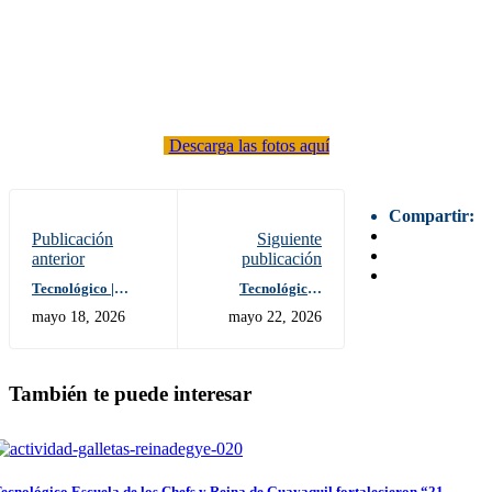
Descarga las fotos aquí
Compartir:
Publicación
Siguiente
anterior
publicación
Tecnológico |
Tecnológico |
Torneo de Ping
Invitación a
mayo 18, 2026
mayo 22, 2026
Pong Solidario
Rendición de
Cuentas 2025
También te puede interesar
ecnológico Escuela de los Chefs y Reina de Guayaquil fortalecieron “21