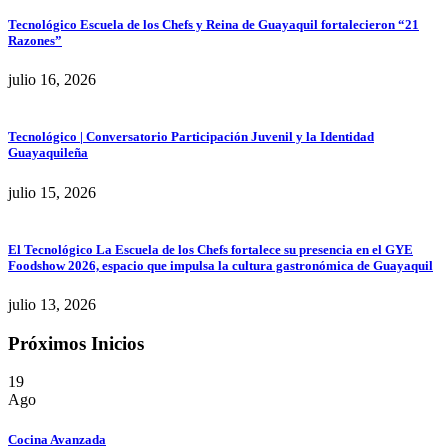
Tecnológico Escuela de los Chefs y Reina de Guayaquil fortalecieron “21
Razones”
julio 16, 2026
Tecnológico | Conversatorio Participación Juvenil y la Identidad
Guayaquileña
julio 15, 2026
El Tecnológico La Escuela de los Chefs fortalece su presencia en el GYE
Foodshow 2026, espacio que impulsa la cultura gastronómica de Guayaquil
julio 13, 2026
Próximos Inicios
19
Ago
Cocina Avanzada