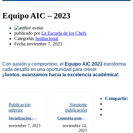
Equipo AIC – 2023
publicado por
La Escuela de los Chefs
Categorías
Institucional
Fecha
noviembre 7, 2023
Con pasión y compromiso, el
Equipo AIC 2023
transforma
cada desafío en una oportunidad para crecer.
¡Juntos, avanzamos hacia la excelencia académica!
Compartir:
Publicación
Siguiente
anterior
publicación
Socialización -
Comisión general
Gastronomía
de evaluación
noviembre 7, 2023
noviembre 14,
Responsable
interna
2023