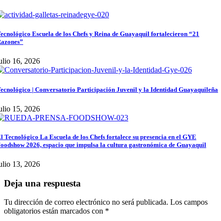
ecnológico Escuela de los Chefs y Reina de Guayaquil fortalecieron “21
azones”
ulio 16, 2026
ecnológico | Conversatorio Participación Juvenil y la Identidad Guayaquileña
ulio 15, 2026
l Tecnológico La Escuela de los Chefs fortalece su presencia en el GYE
oodshow 2026, espacio que impulsa la cultura gastronómica de Guayaquil
ulio 13, 2026
Deja una respuesta
Tu dirección de correo electrónico no será publicada.
Los campos
obligatorios están marcados con
*