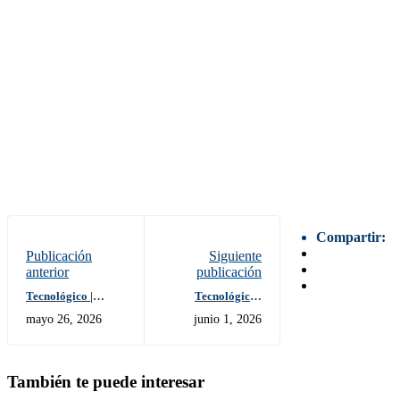
Compartir:
Publicación
Siguiente
anterior
publicación
Tecnológico |
Tecnológico |
Invitación a
Rendición de
mayo 26, 2026
junio 1, 2026
Rendición de
Cuentas 2025:
Cuentas 2025
transparencia,
resultados y
compromiso
También te puede interesar
institucional