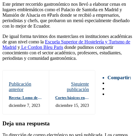
Este primer recorrido gastronómico nos llevó a elaborar cenas en
lugares emblemáticos como el Palacio de Santoña en Madrid y
Mansión de Alsacia en #París donde se recibió a empresarios,
periodistas y chefs, que probaron un menú especialmente diseñado
con lo mejor de Ecuador.
De igual forma tuvimos dos masterclass en instituciones académicas
de gran nivel como la
Escuela Superior de Hostelería y Turismo de
Madrid
y
Le Cordon Bleu Paris
donde pudimos compartir
conocimiento con el sector académico, profesores, estudiantes,
periodistas y comunidad gastronómica.
Compartir:
Publicación
Siguiente
anterior
publicación
Receta: Lomo de
Cortes básicos en la
cerdo glaseado con
cocina que debes
diciembre 7, 2023
diciembre 15, 2023
miel y ají
conocer
Deja una respuesta
Tu dirección de correo electrónico no será publicada.
Los campos