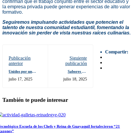
confirman que el trabajo conjunto entre el sector educativo y
la empresa privada puede generar experiencias de alto valor
formativo.
Seguiremos impulsando actividades que potencien el
talento de nuestra comunidad estudiantil, fomentando la
innovación sin perder de vista nuestras raíces culinarias.
Compartir:
Publicación
Siguiente
anterior
publicación
Unidos por un
Sabores del
propósito mayor:
Territorio
julio 17, 2025
julio 18, 2025
firma de convenio
Siekopai: Cocina
con Banco de
amazónica y
Alimentos
saberes ancestrales
DIAKONIA 2025
en la Escuela de los
También te puede interesar
Chefs
ecnológico Escuela de los Chefs y Reina de Guayaquil fortalecieron “21
azones”