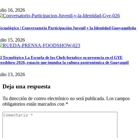
ulio 16, 2026
ecnológico | Conversatorio Participación Juvenil y la Identidad Guayaquileña
ulio 15, 2026
l Tecnológico La Escuela de los Chefs fortalece su presencia en el GYE
oodshow 2026, espacio que impulsa la cultura gastronómica de Guayaquil
ulio 13, 2026
Deja una respuesta
Tu dirección de correo electrónico no será publicada.
Los campos
obligatorios están marcados con
*